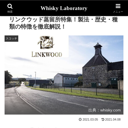
Whisky Laboratory
検索
メニュー
リンクウッド蒸留所特集！製法・歴史・種
類の特徴を徹底解説！
スコッチ
出典：whisky.com
2021.03.05
2021.04.08