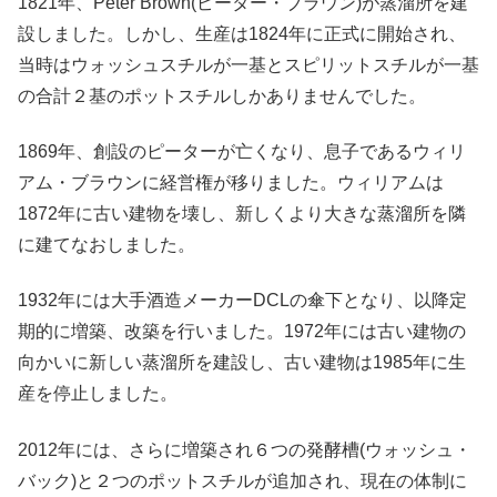
1821年、Peter Brown(ピーター・ブラウン)が蒸溜所を建
設しました。しかし、生産は1824年に正式に開始され、
当時はウォッシュスチルが一基とスピリットスチルが一基
の合計２基のポットスチルしかありませんでした。
1869年、創設のピーターが亡くなり、息子であるウィリ
アム・ブラウンに経営権が移りました。ウィリアムは
1872年に古い建物を壊し、新しくより大きな蒸溜所を隣
に建てなおしました。
1932年には大手酒造メーカーDCLの傘下となり、以降定
期的に増築、改築を行いました。1972年には古い建物の
向かいに新しい蒸溜所を建設し、古い建物は1985年に生
産を停止しました。
2012年には、さらに増築され６つの発酵槽(ウォッシュ・
バック)と２つのポットスチルが追加され、現在の体制に