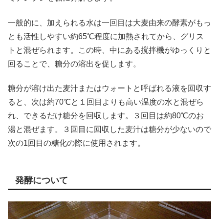
一般的に、加えられる水は一回目は大麦由来の酵素がもっ
とも活性しやすい約65℃程度に加熱されてから、グリス
トと混ぜられます。この時、中にある撹拌機がゆっくりと
回ることで、糖分の溶出を促します。
糖分が溶け出た麦汁またはウォートと呼ばれる液を回収す
ると、次は約70℃と１回目よりも高い温度の水と混ぜら
れ、できるだけ糖分を回収します。３回目は約80℃のお
湯と混ぜます。３回目に回収した麦汁は糖分が少ないので
次の1回目の糖化の際に使用されます。
発酵について