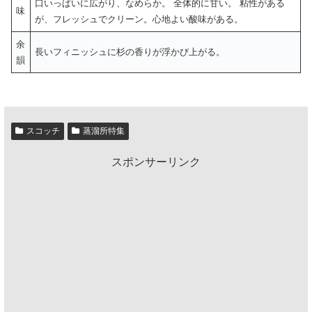
口いっぱいに広がり、なめらか。 全体的に甘い。 粘性がある
味
が、フレッシュでクリーン。心地よい酸味がある。
余
長いフィニッシュに杉の香りが浮かび上がる。
韻
スコッチ
蒸溜所特集
スポンサーリンク