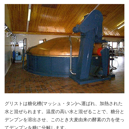
グリストは糖化槽(マッシュ・タン)へ運ばれ、加熱された
水と混ぜられます。温度の高い水と混ぜることで、糖分と
デンプンを溶出させ、このとき大麦由来の酵素の力を使っ
てデンプンを糖に分解します。