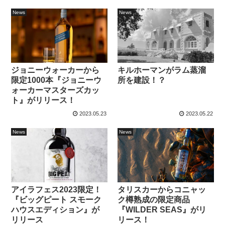
News
News
ジョニーウォーカーから
キルホーマンがラム蒸溜
限定1000本『ジョニーウ
所を建設！？
ォーカーマスターズカッ
ト』がリリース！
2023.05.23
2023.05.22
News
News
アイラフェス2023限定！
タリスカーからコニャッ
『ビッグピート スモーク
ク樽熟成の限定商品
ハウスエディション』が
『WILDER SEAS』がリ
リリース
リース！