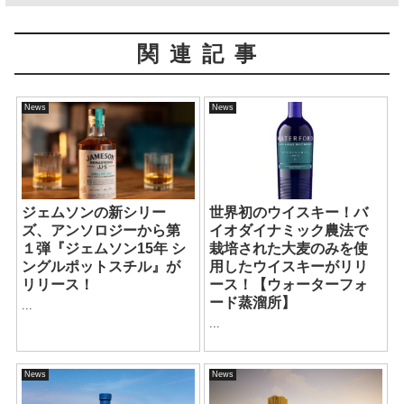
関連記事
News
News
ジェムソンの新シリー
世界初のウイスキー！バ
ズ、アンソロジーから第
イオダイナミック農法で
１弾『ジェムソン15年 シ
栽培された大麦のみを使
ングルポットスチル』が
用したウイスキーがリリ
リリース！
ース！【ウォーターフォ
ード蒸溜所】
...
...
News
News