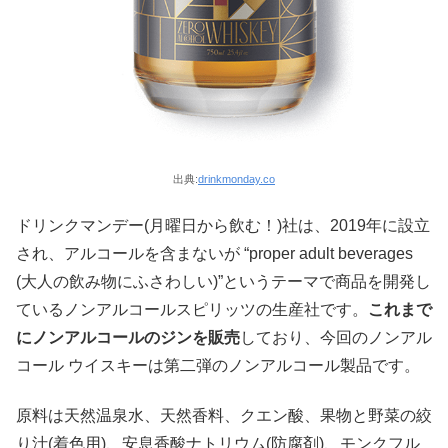
出典:
drinkmonday.co
ドリンクマンデー(月曜日から飲む！)社は、2019年に設立
され、アルコールを含まないが “proper adult beverages
(大人の飲み物にふさわしい)”というテーマで商品を開発し
ているノンアルコールスピリッツの生産社です。
これまで
にノンアルコールのジンを販売
しており、今回のノンアル
コール ウイスキーは第二弾のノンアルコール製品です。
原料は天然温泉水、天然香料、クエン酸、果物と野菜の絞
り汁(着色用)、安息香酸ナトリウム(防腐剤)、モンクフル