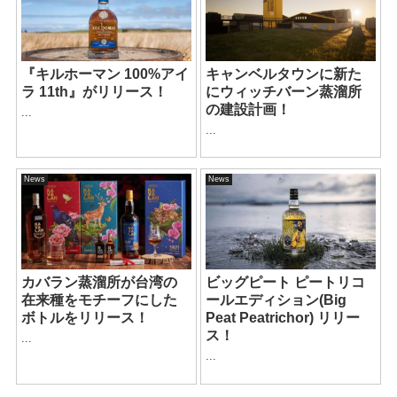
『キルホーマン 100%アイ
キャンベルタウンに新た
ラ 11th』がリリース！
にウィッチバーン蒸溜所
の建設計画！
...
...
News
News
カバラン蒸溜所が台湾の
ビッグピート ピートリコ
在来種をモチーフにした
ールエディション(Big
ボトルをリリース！
Peat Peatrichor) リリー
ス！
...
...