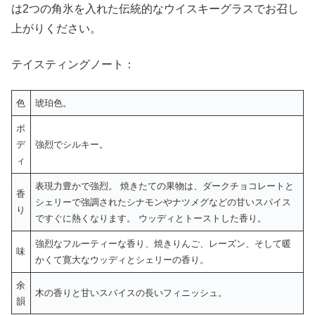
は2つの角氷を入れた伝統的なウイスキーグラスでお召し
上がりください。
テイスティングノート：
色
琥珀色。
ボ
デ
強烈でシルキー。
ィ
表現力豊かで強烈。 焼きたての果物は、ダークチョコレートと
香
シェリーで強調されたシナモンやナツメグなどの甘いスパイス
り
ですぐに熱くなります。 ウッディとトーストした香り。
強烈なフルーティーな香り、焼きりんご、レーズン、そして暖
味
かくて寛大なウッディとシェリーの香り。
余
木の香りと甘いスパイスの長いフィニッシュ。
韻