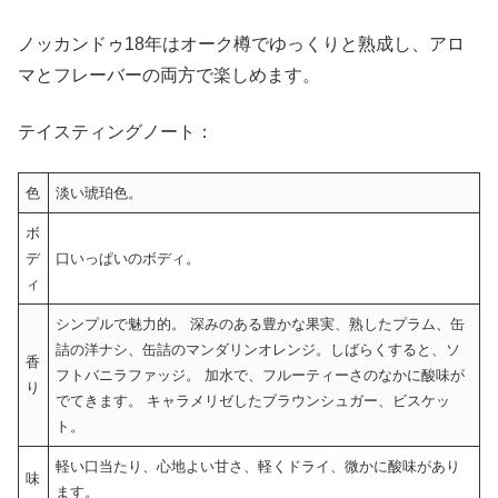
ノッカンドゥ18年はオーク樽でゆっくりと熟成し、アロ
マとフレーバーの両方で楽しめます。
テイスティングノート：
色
淡い琥珀色。
ボ
デ
口いっぱいのボディ。
ィ
シンプルで魅力的。 深みのある豊かな果実、熟したプラム、缶
詰の洋ナシ、缶詰のマンダリンオレンジ。しばらくすると、ソ
香
フトバニラファッジ。 加水で、フルーティーさのなかに酸味が
り
でてきます。 キャラメリゼしたブラウンシュガー、ビスケッ
ト。
軽い口当たり、心地よい甘さ、軽くドライ、微かに酸味があり
味
ます。