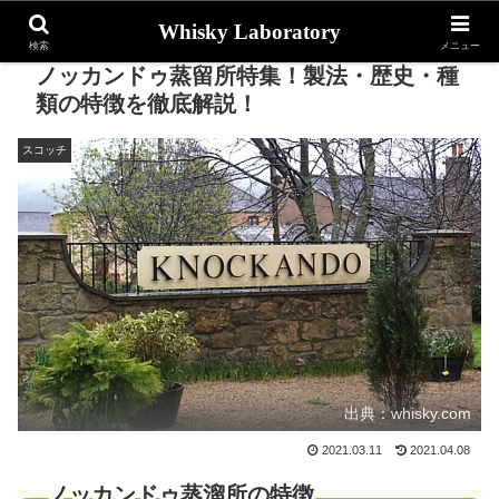
Whisky Laboratory
検索
メニュー
ノッカンドゥ蒸留所特集！製法・歴史・種
類の特徴を徹底解説！
スコッチ
出典：whisky.com
2021.03.11
2021.04.08
ノッカンドゥ蒸溜所の特徴