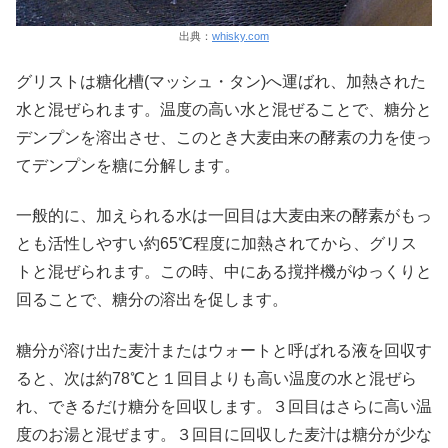
出典：
whisky.com
グリストは糖化槽(マッシュ・タン)へ運ばれ、加熱された
水と混ぜられます。温度の高い水と混ぜることで、糖分と
デンプンを溶出させ、このとき大麦由来の酵素の力を使っ
てデンプンを糖に分解します。
一般的に、加えられる水は一回目は大麦由来の酵素がもっ
とも活性しやすい約65℃程度に加熱されてから、グリス
トと混ぜられます。この時、中にある撹拌機がゆっくりと
回ることで、糖分の溶出を促します。
糖分が溶け出た麦汁またはウォートと呼ばれる液を回収す
ると、次は約78℃と１回目よりも高い温度の水と混ぜら
れ、できるだけ糖分を回収します。３回目はさらに高い温
度のお湯と混ぜます。３回目に回収した麦汁は糖分が少な