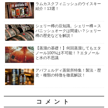
ラムカスクフィニッシュのウイスキー
紹介！13選！
シェリー樽の豆知識。シェリー樽＝ス
パニッシュオークは間違い？シェリー
樽の歴史などを解説！
【蒸溜の基礎！】何回蒸溜してもエタ
ノール100%は不可能！？エタノール
と水の不思議
アバフェルディ蒸留所特集！製法・歴
史・種類の特徴を徹底解説！
コメント