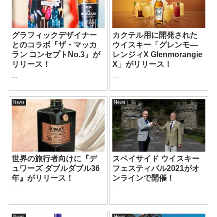
グラフィックデザイナー
カクテル用に開発された
とのコラボ『ザ・マッカ
ウイスキー「グレンモ―
ラン コンセプトNo.3』が
レンジィX Glenmorangie
リリース！
X」がリリース！
...
...
News
News
世界の旅行者向けに『デ
スペイサイド ウイスキー
ュワーズ ダブルダブル36
フェスティバル2021がオ
年』がリリース！
ンラインで開催！
...
...
News
News