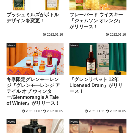
ブッシュミルズがボトル
フレーバード ウイスキー
デザインを変更！
『ジェムソン オレンジ』
がリリース！
2022.01.16
2022.01.16
News
News
冬季限定グレンモ―レン
『グレンリベット 12年
ジ『グレンモ―レンジ ア
Licensed Dram』がリリ
テイル オブ ウィンタ
ース！
ー/Glenmorangie A Tale
of Winter』がリリース！
2021.11.07
2022.01.05
2021.11.11
2022.01.05
News
News