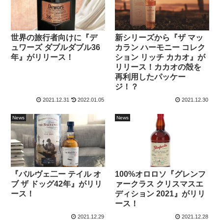
世界の旅行者向けに『デ
新シリーズから『ザ マッ
ュワーズ ダブルダブル36
カラン ハーモニー コレク
年』がリリース！
ション リッチ カカオ』が
リリース！カカオの殻を
再利用したパッケー
ジ！？
2021.12.31
2022.01.05
2021.12.30
News
News
『バルヴェ二ー テイル オ
100%オロロソ『グレンフ
ブ ザ ドッグ42年』がリリ
ァークラス クリスマスエ
ース！
ディション 2021』がリリ
ース！
2021.12.29
2021.12.28