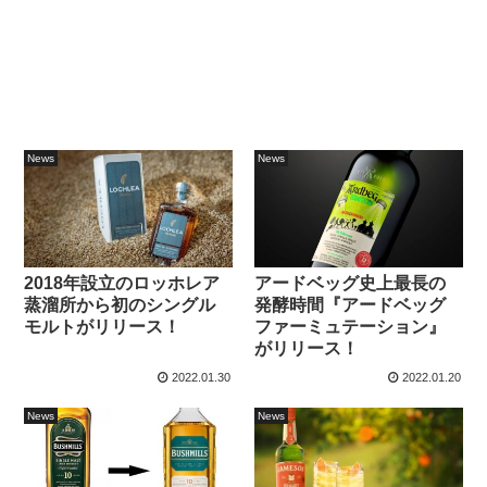
News
News
2018年設立のロッホレア
アードベッグ史上最長の
蒸溜所から初のシングル
発酵時間『アードベッグ
モルトがリリース！
ファーミュテーション』
がリリース！
2022.01.30
2022.01.20
News
News